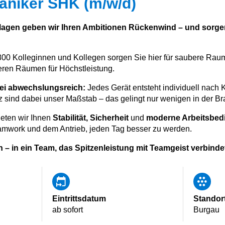
niker SHK (m/w/d)
agen geben wir Ihren Ambitionen Rückenwind – und sorgen 
0 Kolleginnen und Kollegen sorgen Sie hier für saubere Raumlu
eren Räumen für Höchstleistung.
abei abwechslungsreich:
Jedes Gerät entsteht individuell nach
nz sind dabei unser Maßstab – das gelingt nur wenigen in der B
eten wir Ihnen
Stabilität, Sicherheit
und
moderne Arbeitsbe
amwork und dem Antrieb, jeden Tag besser zu werden.
 – in ein Team, das Spitzenleistung mit Teamgeist verbinde
Eintrittsdatum
Standor
ab sofort
Burgau