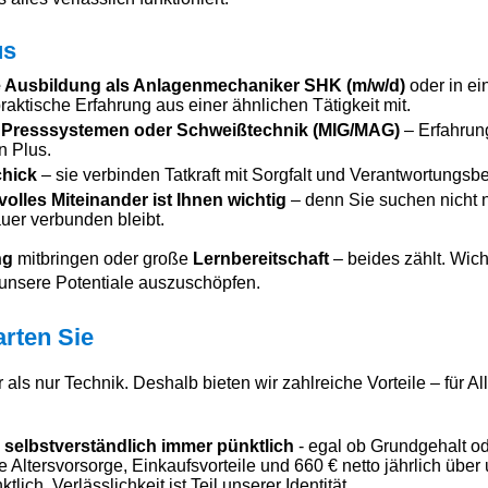
us
 Ausbildung als Anlagenmechaniker SHK (m/w/d)
oder in ei
praktische Erfahrung aus einer ähnlichen Tätigkeit mit.
 Presssystemen oder Schweißtechnik (MIG/MAG)
– Erfahrung
n Plus.
hick
– sie verbinden Tatkraft mit Sorgfalt und Verantwortungsb
volles Miteinander ist Ihnen wichtig
– denn Sie suchen nicht n
er verbunden bleibt.
ng
mitbringen oder große
Lernbereitschaft
– beides zählt. Wicht
unsere Potentiale auszuschöpfen.
arten Sie
als nur Technik. Deshalb bieten wir zahlreiche Vorteile – für All
 selbstverständlich immer pünktlich
- egal ob Grundgehalt o
he Altersvorsorge, Einkaufsvorteile und 660 € netto jährlich übe
ich. Verlässlichkeit ist Teil unserer Identität.