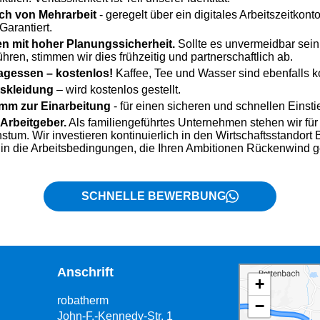
ich von Mehrarbeit
- geregelt über ein digitales Arbeitszeitkont
arantiert.
en mit hoher Planungssicherheit.
Sollte es unvermeidbar sein
ühren, stimmen wir dies frühzeitig und partnerschaftlich ab.
agessen – kostenlos!
Kaffee, Tee und Wasser sind ebenfalls k
tskleidung
– wird kostenlos gestellt.
amm zur Einarbeitung
- für einen sicheren und schnellen Einsti
 Arbeitgeber.
Als familiengeführtes Unternehmen stehen wir für
tum. Wir investieren kontinuierlich in den Wirtschaftsstandort B
in die Arbeitsbedingungen, die Ihren Ambitionen Rückenwind 
SCHNELLE BEWERBUNG
Anschrift
robatherm
John-F.-Kennedy-Str. 1