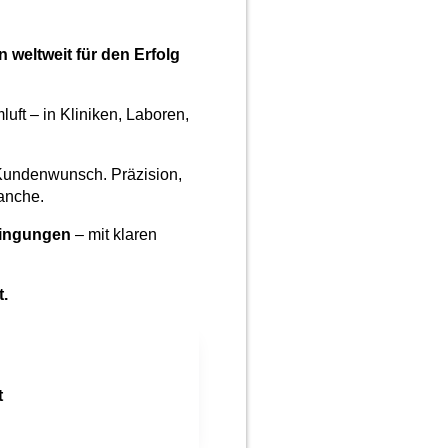
weltweit für den Erfolg
ft – in Kliniken, Laboren,
 Kundenwunsch. Präzision,
ranche.
dingungen
– mit klaren
t.
t